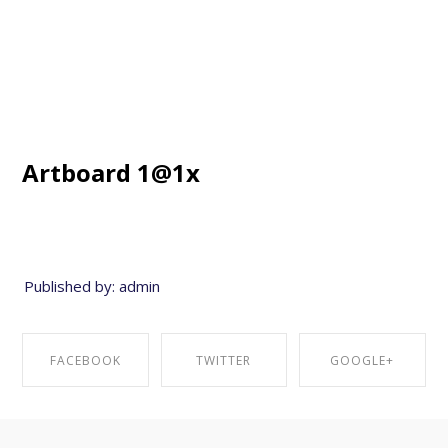
27.2.2017
-
No Comments!
Artboard 1@1x
Published by: admin
FACEBOOK
TWITTER
GOOGLE+
SHARE ON
SHARE ON
SHARE ON