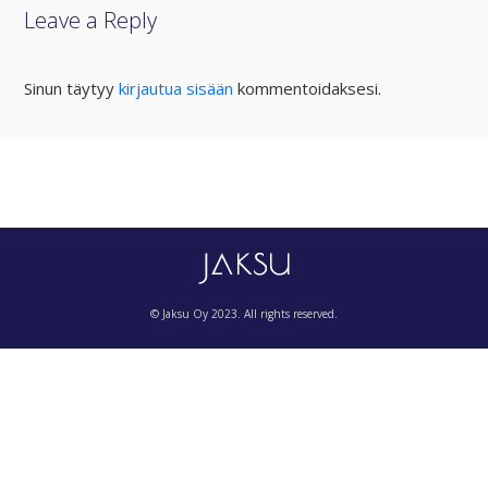
Leave a Reply
FACEBOOK
TWITTER
GOOGLE+
Sinun täytyy
kirjautua sisään
kommentoidaksesi.
© Jaksu Oy 2023. All rights reserved.